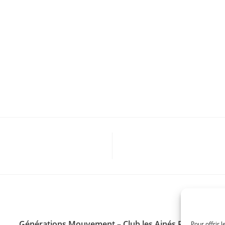
Générations Mouvement – Club les Ainés Ruraux
Pour offrir 