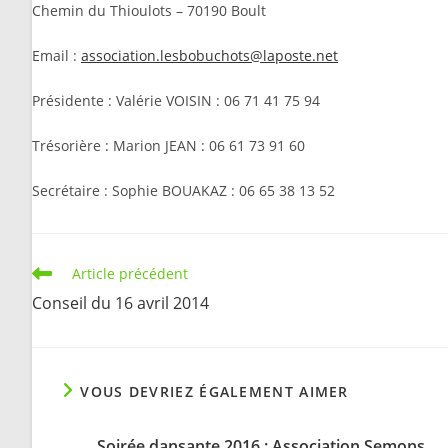
Chemin du Thioulots – 70190 Boult
Email :
association.lesbobuchots@laposte.net
Présidente : Valérie VOISIN : 06 71 41 75 94
Trésorière : Marion JEAN : 06 61 73 91 60
Secrétaire : Sophie BOUAKAZ : 06 65 38 13 52
Read
Article précédent
more
Conseil du 16 avril 2014
articles
VOUS DEVRIEZ ÉGALEMENT AIMER
Soirée dansante 2016 : Association Semons