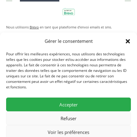
Nous utilisons
Brevo
en tant que plateforme d’envoi emails et sms.
En soumettant ce formulaire, vous reconnaissez que les informations que vous
Gérer le consentement
allez fournir seront transmises à Brevo en sa qualité de processeur de données
;
et ce conformément à ses
conditions générales d’utilisation
.
Pour offrir les meilleures expériences, nous utilisons des technologies
telles que les cookies pour stocker et/ou accéder aux informations des
appareils. Le fait de consentir à ces technologies nous permettra de
traiter des données telles que le comportement de navigation ou les ID
uniques sur ce site. Le fait de ne pas consentir ou de retirer son
consentement peut avoir un effet négatif sur certaines caractéristiques
et fonctions.
Accepter
Refuser
Mairie de Bussières, 19 rue de l'église, F-70190 Bussières - Tél./Fax (0)3
Voir les préférences
81 57 77 84