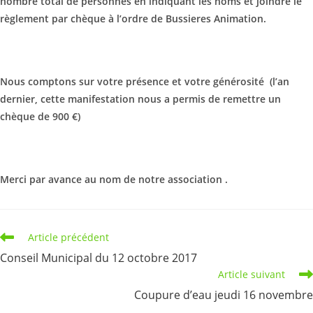
nombre total de personnes en indiquant les noms et joindre le
règlement par chèque à l’ordre de Bussieres Animation.
Nous comptons sur votre présence et votre générosité (l’an
dernier, cette manifestation nous a permis de remettre un
chèque de 900 €)
Merci par avance au nom de notre association .
Read
Article précédent
more
Conseil Municipal du 12 octobre 2017
articles
Article suivant
Coupure d’eau jeudi 16 novembre