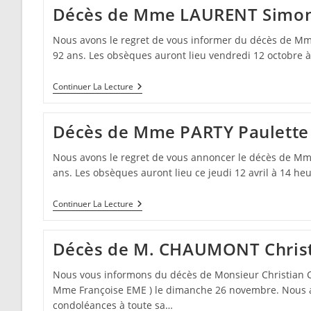
Décès de Mme LAURENT Simo
Nous avons le regret de vous informer du décès de M
92 ans. Les obsèques auront lieu vendredi 12 octobre à
Décès
Continuer La Lecture
De
Mme
LAURENT
Décès de Mme PARTY Paulette
Simone
Nous avons le regret de vous annoncer le décès de Mm
ans. Les obsèques auront lieu ce jeudi 12 avril à 14 he
Décès
Continuer La Lecture
De
Mme
PARTY
Décès de M. CHAUMONT Chris
Paulette
Nous vous informons du décès de Monsieur Christi
Mme Françoise EME ) le dimanche 26 novembre. Nous a
condoléances à toute sa…