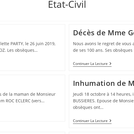
Etat-Civil
Décès de Mme G
ette PARTY, le 26 juin 2019,
Nous avons le regret de vous
IOZ. Les obsèques…
de ses 100 ans. Ses obsèques 
Décès
Continuer La Lecture
De
Mme
Germaine
Inhumation de 
JEANNIN
cès de la maman de Monsieur
Jeudi 18 octobre à 14 heures
ium ROC ECLERC (vers…
BUSSIERES. Epouse de Monsie
obsèques ont…
Inhumation
Continuer La Lecture
De
Mme