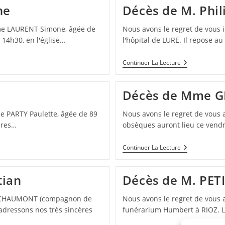
Denise
ne
Décès de M. Phil
DUPONT
me LAURENT Simone, âgée de
Nous avons le regret de vous 
 14h30, en l'église…
l'hôpital de LURE. Il repose 
Décès
Continuer La Lecture
De
M.
Philippe
Décès de Mme G
FRAISSE
e PARTY Paulette, âgée de 89
Nous avons le regret de vous
ures…
obsèques auront lieu ce vendr
Décès
Continuer La Lecture
De
Mme
GEBHART
tian
Décès de M. PET
Annie
an CHAUMONT (compagnon de
Nous avons le regret de vous 
dressons nos très sincères
funérarium Humbert à RIOZ. Le