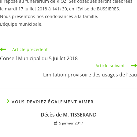
Il repose au funérarium de RIOZ. Ses obsèques seront célébrées
le mardi 17 juillet 2018 à 14 h 30, en l’Eglise de BUSSIERES.
Nous présentons nos condoléances à la famille.
L’équipe municipale.
Read
Article précédent
more
Conseil Municipal du 5 Juillet 2018
articles
Article suivant
Limitation provisoire des usages de l’eau
VOUS DEVRIEZ ÉGALEMENT AIMER
Décès de M. TISSERAND
5 janvier 2017