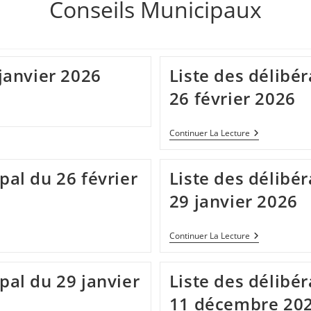
Conseils Municipaux
janvier 2026
Liste des délibé
26 février 2026
Liste
Continuer La Lecture
Des
Délibération
Du
al du 26 février
Liste des délibé
Conseil
Municipal
29 janvier 2026
Du
26
Février
2026
Liste
Continuer La Lecture
Des
Délibération
Du
pal du 29 janvier
Liste des délibé
Conseil
Municipal
11 décembre 20
Du