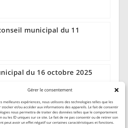
s
onseil municipal du 11
nicipal du 16 octobre 2025
Gérer le consentement
les meilleures expériences, nous utilisons des technologies telles que les
 stocker et/ou accéder aux informations des appareils. Le fait de consentir
ologies nous permettra de traiter des données telles que le comportement
2
3
4
5
…
23
e previous page
Aller à la pag
n ou les ID uniques sur ce site. Le fait de ne pas consentir ou de retirer son
 peut avoir un effet négatif sur certaines caractéristiques et fonctions.