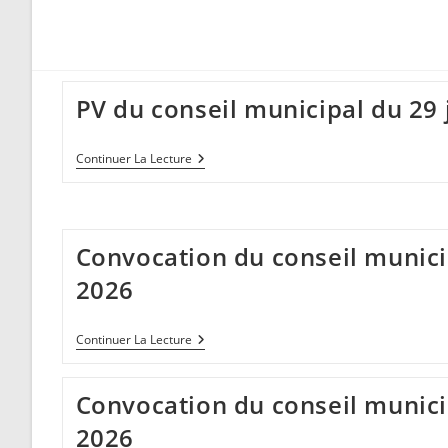
PV du conseil municipal du 29 
PV
Continuer La Lecture
Du
Conseil
Municipal
Du
29
Convocation du conseil municip
Janvier
2026
2026
Convocation
Continuer La Lecture
Du
Conseil
Municipal
Convocation du conseil munici
Du
26
2026
Février