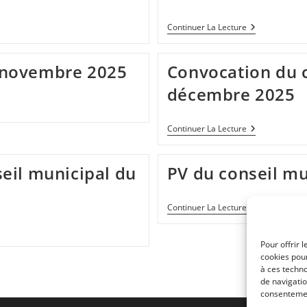
29
Janvier
2026
Liste
Continuer La Lecture
Des
Délibération
Du
0 novembre 2025
Convocation du c
Conseil
Municipal
décembre 2025
Du
11
Décembre
2025
Convocation
Continuer La Lecture
Du
Conseil
Municipal
seil municipal du
PV du conseil mu
Du
11
Décembre
2025
PV
Continuer La Lecture
Du
Conseil
Municipal
Pour offrir 
Du
cookies pour
16
à ces techn
Octobre
1
Go to th
de navigatio
2025
consentement