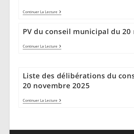
2026
Convocation
Continuer La Lecture
Du
Conseil
Municipal
PV du conseil municipal du 2
Du
29
Janvier
2026
PV
Continuer La Lecture
Du
Conseil
Municipal
Du
20
Liste des délibérations du con
Novembre
2025
20 novembre 2025
Liste
Continuer La Lecture
Des
Délibérations
Du
Conseil
Municipal
Du
20