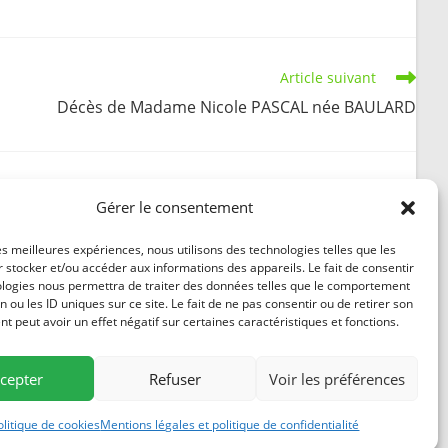
Article suivant
Décès de Madame Nicole PASCAL née BAULARD
Gérer le consentement
Conseil Municipal du 20 mars 2019
les meilleures expériences, nous utilisons des technologies telles que les
 stocker et/ou accéder aux informations des appareils. Le fait de consentir
1 avril 2019
ologies nous permettra de traiter des données telles que le comportement
n ou les ID uniques sur ce site. Le fait de ne pas consentir ou de retirer son
 peut avoir un effet négatif sur certaines caractéristiques et fonctions.
cepter
Refuser
Voir les préférences
84
ntions légales
olitique de cookies
Mentions légales et politique de confidentialité