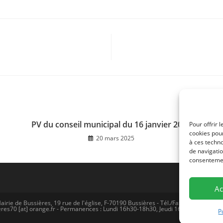
PV du conseil municipal du 16 janvier 2025
Pour offrir 
cookies pour
20 mars 2025
à ces techn
de navigatio
consentement
Ac
airie de Bussières, 19 rue de l'église, F-70190 Bussières - Tél./Fax (0)3 81 57 77 
res70 [at] orange.fr - Permanences : Lundi 16h30-18h30, Jeudi 16h30-18H30 -
Me
P