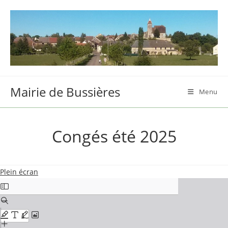
Skip
to
content
Mairie de Bussières
Menu
Congés été 2025
Plein écran
Aller
au
contenu
PDF