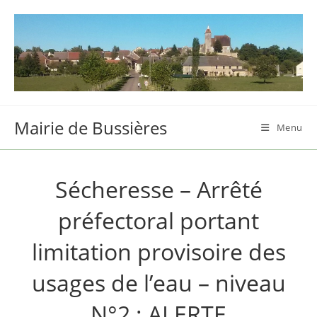
Skip
to
content
Mairie de Bussières
Menu
Sécheresse – Arrêté
préfectoral portant
limitation provisoire des
usages de l’eau – niveau
N°2 : ALERTE