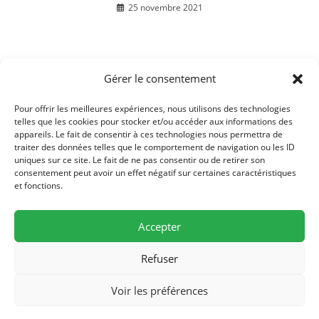
25 novembre 2021
Gérer le consentement
CCPR – service eau : relevé compteur d’eau du 09
au 12 avril 2024
Pour offrir les meilleures expériences, nous utilisons des technologies
11 mars 2024
telles que les cookies pour stocker et/ou accéder aux informations des
appareils. Le fait de consentir à ces technologies nous permettra de
traiter des données telles que le comportement de navigation ou les ID
uniques sur ce site. Le fait de ne pas consentir ou de retirer son
consentement peut avoir un effet négatif sur certaines caractéristiques
et fonctions.
Accepter
Refuser
Mairie de Bussières, 19 rue de l'église, F-70190 Bussières - Tél./Fax (0)3
Voir les préférences
81 57 77 84
mairiebussieres70 [at] orange.fr - Permanences : Lundi 16h30-18h30,
Jeudi 16h30-18H30 -
Mentions légales