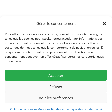
Gérer le consentement
Travaux élagage et abattage arbres pour
maintenance lignes électriques
Pour offrir les meilleures expériences, nous utilisons des technologies
31 août 2023
telles que les cookies pour stocker et/ou accéder aux informations des
appareils. Le fait de consentir à ces technologies nous permettra de
traiter des données telles que le comportement de navigation ou les ID
uniques sur ce site. Le fait de ne pas consentir ou de retirer son
consentement peut avoir un effet négatif sur certaines caractéristiques
et fonctions.
Accepter
Refuser
Mairie de Bussières, 19 rue de l'église, F-70190 Bussières - Tél./Fax (0)3
Voir les préférences
81 57 77 84
mairiebussieres70 [at] orange.fr - Permanences : Lundi 16h30-18h30,
Jeudi 16h30-18H30 -
Mentions légales
Politique de cookies
Mentions légales et politique de confidentialité