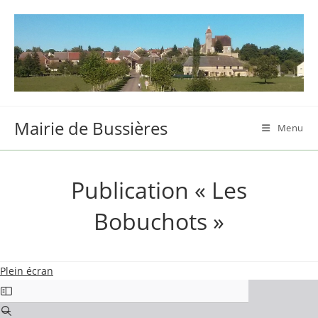
Skip
to
content
Mairie de Bussières
Menu
Publication « Les
Bobuchots »
Plein écran
Aller
au