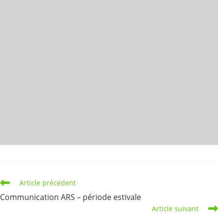
Read
Article précédent
more
Communication ARS – période estivale
articles
Article suivant