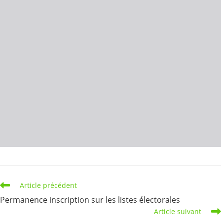
Read
Article précédent
more
Permanence inscription sur les listes électorales
articles
Article suivant