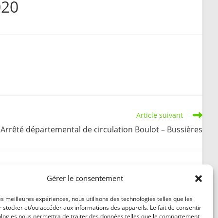
020
search
Article suivant
Arrêté départemental de circulation Boulot – Bussières
Gérer le consentement
Convocation du conseil municipal du 26 février
les meilleures expériences, nous utilisons des technologies telles que les
 stocker et/ou accéder aux informations des appareils. Le fait de consentir
2026
ologies nous permettra de traiter des données telles que le comportement