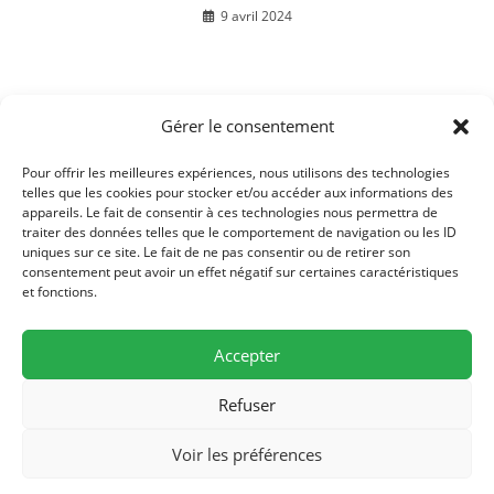
9 avril 2024
Gérer le consentement
Inscription sur les listes électorales
3 février 2020
Pour offrir les meilleures expériences, nous utilisons des technologies
telles que les cookies pour stocker et/ou accéder aux informations des
appareils. Le fait de consentir à ces technologies nous permettra de
traiter des données telles que le comportement de navigation ou les ID
uniques sur ce site. Le fait de ne pas consentir ou de retirer son
consentement peut avoir un effet négatif sur certaines caractéristiques
et fonctions.
Accepter
Refuser
Mairie de Bussières, 19 rue de l'église, F-70190 Bussières - Tél./Fax (0)3
Voir les préférences
81 57 77 84
mairiebussieres70 [at] orange.fr - Permanences : Lundi 16h30-18h30,
Jeudi 16h30-18H30 -
Mentions légales