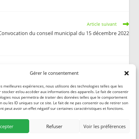
Article suivant
Convocation du conseil municipal du 15 décembre 2022
Gérer le consentement
Crise énergétique – Flyer pour les aides de l’Etat
les meilleures expériences, nous utilisons des technologies telles que les
 stocker et/ou accéder aux informations des appareils. Le fait de consentir
aux TPE
ologies nous permettra de traiter des données telles que le comportement
16 février 2023
n ou les ID uniques sur ce site. Le fait de ne pas consentir ou de retirer son
 peut avoir un effet négatif sur certaines caractéristiques et fonctions.
cepter
Refuser
Voir les préférences
84