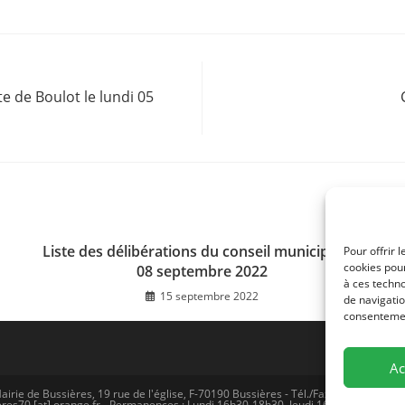
 de Boulot le lundi 05
Liste des délibérations du conseil municipal du
Pour offrir 
cookies pour
08 septembre 2022
à ces techn
15 septembre 2022
de navigatio
consentement
Ac
airie de Bussières, 19 rue de l'église, F-70190 Bussières - Tél./Fax (0)3 81 57 77 
res70 [at] orange.fr - Permanences : Lundi 16h30-18h30, Jeudi 16h30-18H30 -