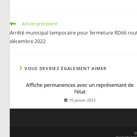
Read
Article précédent
more
Arrêté municipal temporaire pour fermeture RD66 route
articles
décembre 2022
VOUS DEVRIEZ ÉGALEMENT AIMER
Affiche permanences avec un représentant de
l’état
16 janvier 2023
M
mairiebussie