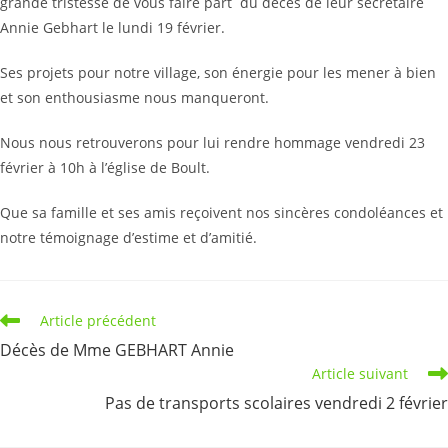
grande tristesse de vous faire part du décès de leur secrétaire
Annie Gebhart le lundi 19 février.
Ses projets pour notre village, son énergie pour les mener à bien
et son enthousiasme nous manqueront.
Nous nous retrouverons pour lui rendre hommage vendredi 23
février à 10h à l’église de Boult.
Que sa famille et ses amis reçoivent nos sincères condoléances et
notre témoignage d’estime et d’amitié.
Read
Article précédent
more
Décès de Mme GEBHART Annie
articles
Article suivant
Pas de transports scolaires vendredi 2 février