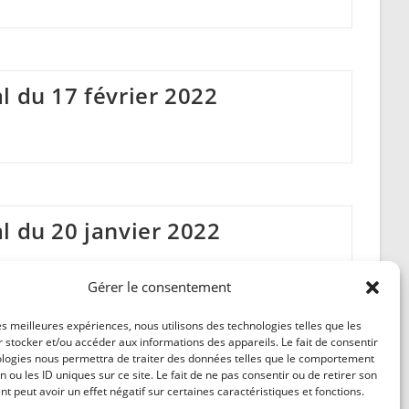
l du 17 février 2022
l du 20 janvier 2022
Gérer le consentement
les meilleures expériences, nous utilisons des technologies telles que les
 stocker et/ou accéder aux informations des appareils. Le fait de consentir
ologies nous permettra de traiter des données telles que le comportement
1
12
13
14
15
…
23
Aller à la pag
n ou les ID uniques sur ce site. Le fait de ne pas consentir ou de retirer son
 peut avoir un effet négatif sur certaines caractéristiques et fonctions.