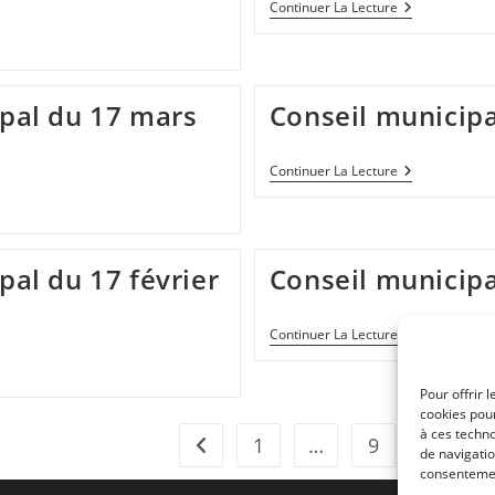
Conseil
Continuer La Lecture
Municipal
Du
17
Mars
2022
pal du 17 mars
Conseil municipa
Conseil
Continuer La Lecture
Municipal
Du
17
Février
2022
al du 17 février
Conseil municipa
Conseil
Continuer La Lecture
Municipal
Du
20
Pour offrir 
Janvier
cookies pour
2022
à ces techn
1
…
9
10
1
Go to the previous page
de navigatio
consentement