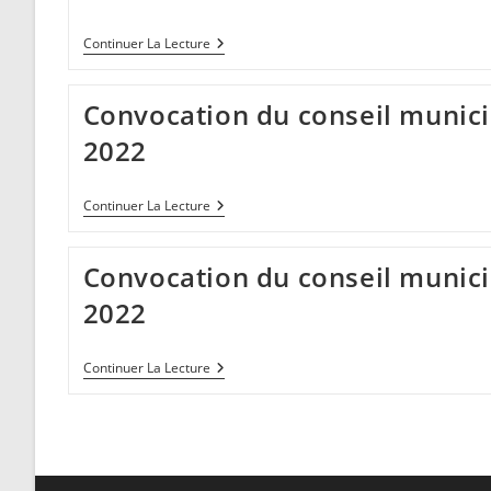
2022
Convocation
Continuer La Lecture
Du
Conseil
Municipal
Convocation du conseil munici
Du
07
2022
Avril
2022
Convocation
Continuer La Lecture
Du
Conseil
Municipal
Convocation du conseil municip
Du
17
2022
Mars
2022
Convocation
Continuer La Lecture
Du
Conseil
Municipal
Du
17
Février
2022