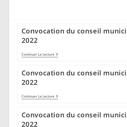
Convocation du conseil municip
2022
Convocation
Continuer La Lecture
Du
Conseil
Municipal
Convocation du conseil munici
Du
07
2022
Juillet
2022
Convocation
Continuer La Lecture
Du
Conseil
Municipal
Convocation du conseil municip
Du
12
2022
Mai