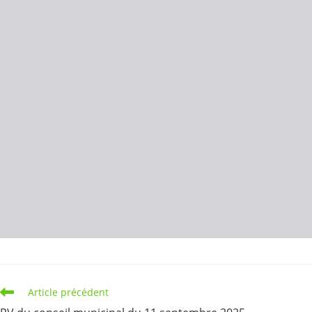
Read
Article précédent
more