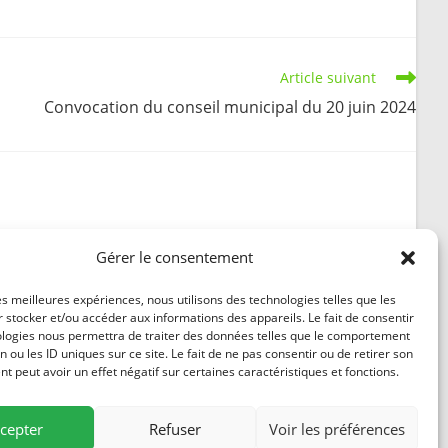
Article suivant
Convocation du conseil municipal du 20 juin 2024
Arrêté autorisant, à compter du 1er mars 2024,
Gérer le consentement
les agents de la DREAL BFC ainsi que leurs
délégués (CBNFC-ORI) à pénétrer sur les
les meilleures expériences, nous utilisons des technologies telles que les
propriétés privées situées sur le territoire de
 stocker et/ou accéder aux informations des appareils. Le fait de consentir
l’ensemble des communes du département
ologies nous permettra de traiter des données telles que le comportement
n ou les ID uniques sur ce site. Le fait de ne pas consentir ou de retirer son
22 janvier 2024
 peut avoir un effet négatif sur certaines caractéristiques et fonctions.
cepter
Refuser
Voir les préférences