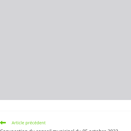
Read
Article précédent
more