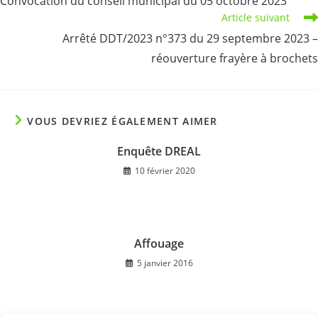
Convocation du conseil municipal du 05 octobre 2023
articles
Article suivant
Arrêté DDT/2023 n°373 du 29 septembre 2023 –
réouverture frayère à brochets
VOUS DEVRIEZ ÉGALEMENT AIMER
Enquête DREAL
10 février 2020
Affouage
5 janvier 2016