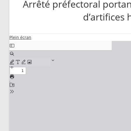
Arrêté préfectoral portant
d’artifices
Plein écran
Aller
au
contenu
PDF