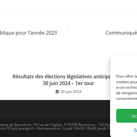
publique pour l’année 2023
Communiqué d
Résultats des élections législatives anticipées du
Pour offrir 
cookies pour
30 juin 2024 – 1er tour
à ces techn
30 juin 2024
de navigatio
consentement
Ac
airie de Bussières, 19 rue de l'église, F-70190 Bussières - Tél./Fax (0)3 81 57 77 
res70 [at] orange.fr - Permanences : Lundi 16h30-18h30, Jeudi 16h30-18H30 -
Me
P