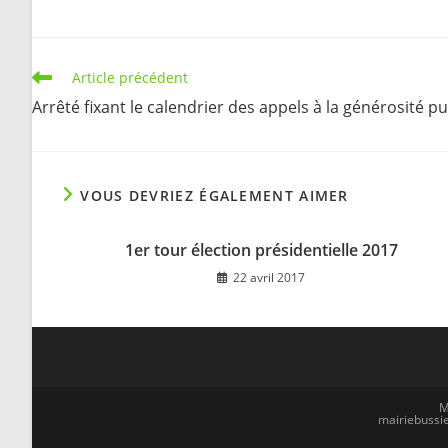
Read
Article précédent
more
Arrêté fixant le calendrier des appels à la générosité 
articles
VOUS DEVRIEZ ÉGALEMENT AIMER
1er tour élection présidentielle 2017
22 avril 2017
M
mairiebussie