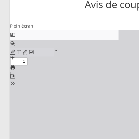
Avis de cou
Plein écran
Aller
au
contenu
PDF