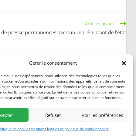
Article suivant
e presse permanences avec un représentant de l’état
Gérer le consentement
Le p’tit journal biodiversité #1, Janvier 2022
les meilleures expériences, nous utilisons des technologies telles que les
 stocker et/ou accéder aux informations des appareils. Le fait de consentir
20 janvier 2022
ologies nous permettra de traiter des données telles que le comportement
n ou les ID uniques sur ce site. Le fait de ne pas consentir ou de retirer son
 peut avoir un effet négatif sur certaines caractéristiques et fonctions.
cepter
Refuser
Voir les préférences
84
ntions légales
olitique de cookies
Mentions légales et politique de confidentialité