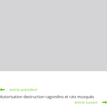
Read
Article précédent
more
Autorisation destruction ragondins et rats musqués
articles
Article suivant