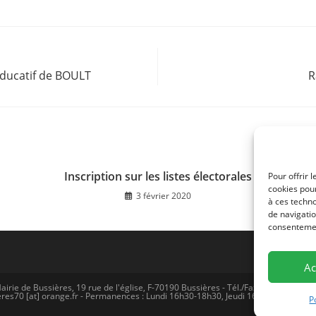
éducatif de BOULT
R
Inscription sur les listes électorales
Pour offrir 
cookies pour
3 février 2020
à ces techn
de navigatio
consentement
Ac
airie de Bussières, 19 rue de l'église, F-70190 Bussières - Tél./Fax (0)3 81 57 77 
res70 [at] orange.fr - Permanences : Lundi 16h30-18h30, Jeudi 16h30-18H30 -
Me
P