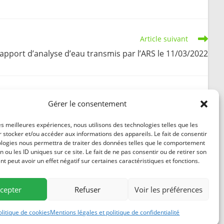
Article suivant
apport d’analyse d’eau transmis par l’ARS le 11/03/2022
Gérer le consentement
Résultats d’analyse d’eau du 05-10-2021
les meilleures expériences, nous utilisons des technologies telles que les
 stocker et/ou accéder aux informations des appareils. Le fait de consentir
21 octobre 2021
ologies nous permettra de traiter des données telles que le comportement
n ou les ID uniques sur ce site. Le fait de ne pas consentir ou de retirer son
 peut avoir un effet négatif sur certaines caractéristiques et fonctions.
cepter
Refuser
Voir les préférences
84
ntions légales
olitique de cookies
Mentions légales et politique de confidentialité