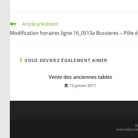
Read
Article précédent
more
Modification horaires ligne 16_0513a Bussieres – Pôle 
articles
VOUS DEVRIEZ ÉGALEMENT AIMER
Vente des anciennes tables
13 janvier 2017
M
mairiebussie