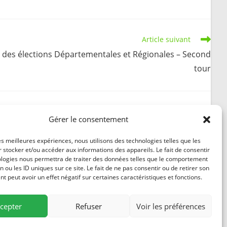
Article suivant
des élections Départementales et Régionales – Second
tour
Gérer le consentement
Présidentielles 2022 – Dates à retenir
les meilleures expériences, nous utilisons des technologies telles que les
 stocker et/ou accéder aux informations des appareils. Le fait de consentir
21 février 2022
ologies nous permettra de traiter des données telles que le comportement
n ou les ID uniques sur ce site. Le fait de ne pas consentir ou de retirer son
 peut avoir un effet négatif sur certaines caractéristiques et fonctions.
cepter
Refuser
Voir les préférences
84