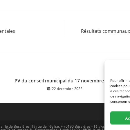
entales
Résultats communaux 
PV du conseil municipal du 17 novembre 2022
Pour offrir 
cookies pour
22 décembre 2022
à ces techn
de navigatio
consentement
Ac
airie de Bussières, 19 rue de l'église, F-70190 Bussières - Tél./Fax (0)3 81 57 77 
res70 [at] orange.fr - Permanences : Lundi 16h30-18h30, Jeudi 16h30-18H30 -