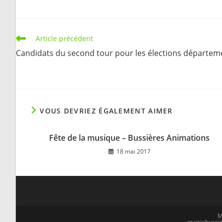
Read
Article précédent
more
Candidats du second tour pour les élections départem
articles
VOUS DEVRIEZ ÉGALEMENT AIMER
Fête de la musique – Bussières Animations
18 mai 2017
M
mairiebussie