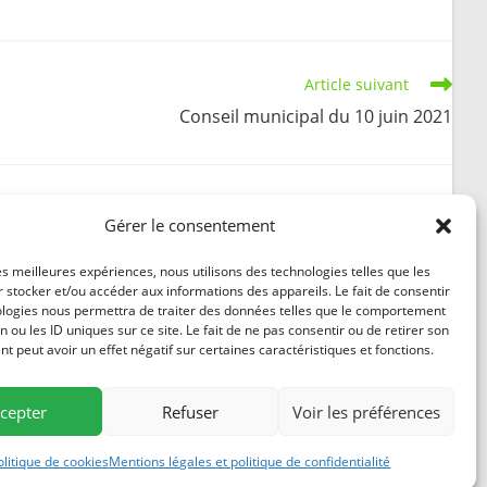
Article suivant
Conseil municipal du 10 juin 2021
Gérer le consentement
Décret fixant la date des élections municipales :
les meilleures expériences, nous utilisons des technologies telles que les
 stocker et/ou accéder aux informations des appareils. Le fait de consentir
15 mars et 22 mars 2026
ologies nous permettra de traiter des données telles que le comportement
28 août 2025
n ou les ID uniques sur ce site. Le fait de ne pas consentir ou de retirer son
 peut avoir un effet négatif sur certaines caractéristiques et fonctions.
cepter
Refuser
Voir les préférences
84
ntions légales
olitique de cookies
Mentions légales et politique de confidentialité