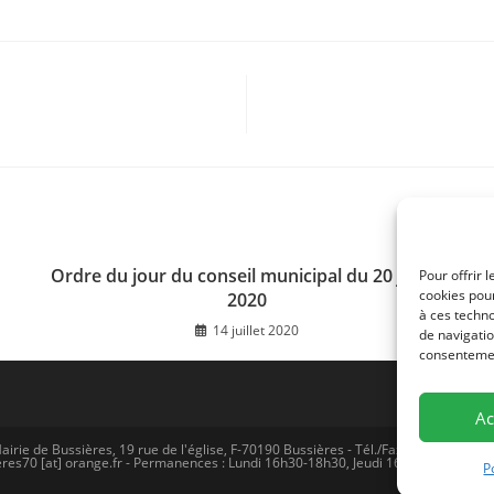
Ordre du jour du conseil municipal du 20 juillet
Pour offrir 
cookies pour
2020
à ces techn
14 juillet 2020
de navigatio
consentement
Ac
airie de Bussières, 19 rue de l'église, F-70190 Bussières - Tél./Fax (0)3 81 57 77 
res70 [at] orange.fr - Permanences : Lundi 16h30-18h30, Jeudi 16h30-18H30 -
Me
P