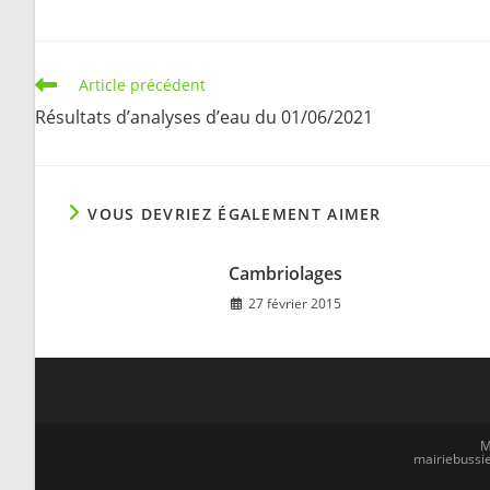
Read
Article précédent
more
Résultats d’analyses d’eau du 01/06/2021
articles
VOUS DEVRIEZ ÉGALEMENT AIMER
Cambriolages
27 février 2015
M
mairiebussie