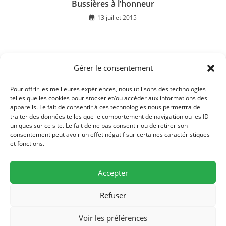
Bussières à l’honneur
13 juillet 2015
Gérer le consentement
Journées portes ouvertes France services à Rioz
29 septembre 2022
Pour offrir les meilleures expériences, nous utilisons des technologies
telles que les cookies pour stocker et/ou accéder aux informations des
appareils. Le fait de consentir à ces technologies nous permettra de
traiter des données telles que le comportement de navigation ou les ID
uniques sur ce site. Le fait de ne pas consentir ou de retirer son
consentement peut avoir un effet négatif sur certaines caractéristiques
et fonctions.
Accepter
Refuser
Mairie de Bussières, 19 rue de l'église, F-70190 Bussières - Tél./Fax (0)3
Voir les préférences
81 57 77 84