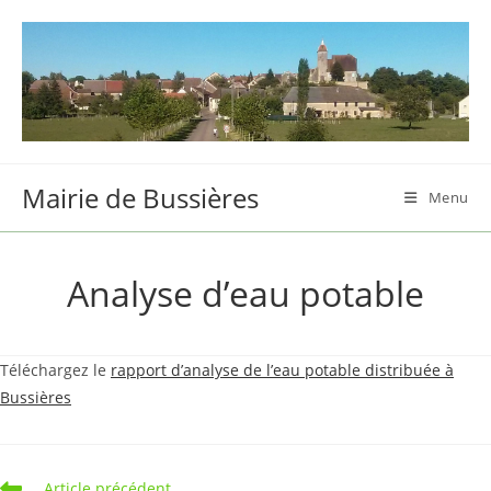
Skip
to
content
Mairie de Bussières
Menu
Analyse d’eau potable
Téléchargez le
rapport d’analyse de l’eau potable distribuée à
Bussières
Read
Article précédent