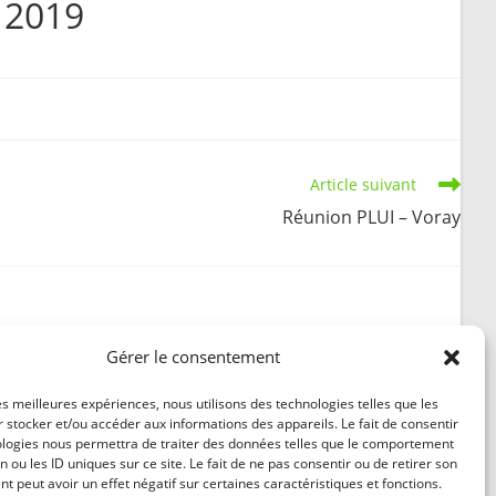
 2019
search
Article suivant
Réunion PLUI – Voray
Gérer le consentement
Liste des délibérations du conseil municipal du
11 décembre 2025
les meilleures expériences, nous utilisons des technologies telles que les
 stocker et/ou accéder aux informations des appareils. Le fait de consentir
18 décembre 2025
ologies nous permettra de traiter des données telles que le comportement
n ou les ID uniques sur ce site. Le fait de ne pas consentir ou de retirer son
 peut avoir un effet négatif sur certaines caractéristiques et fonctions.