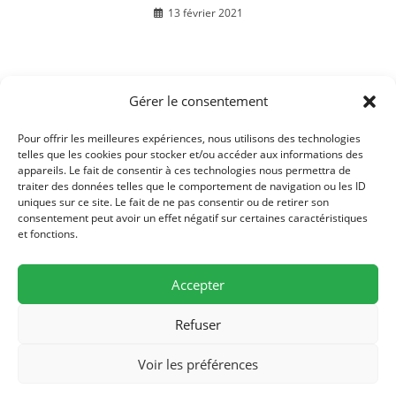
13 février 2021
Gérer le consentement
Décès de Monsieur Georges DUPONT
8 août 2016
Pour offrir les meilleures expériences, nous utilisons des technologies
telles que les cookies pour stocker et/ou accéder aux informations des
appareils. Le fait de consentir à ces technologies nous permettra de
traiter des données telles que le comportement de navigation ou les ID
uniques sur ce site. Le fait de ne pas consentir ou de retirer son
consentement peut avoir un effet négatif sur certaines caractéristiques
et fonctions.
Accepter
Refuser
Mairie de Bussières, 19 rue de l'église, F-70190 Bussières - Tél./Fax (0)3
Voir les préférences
81 57 77 84
mairiebussieres70 [at] orange.fr - Permanences : Lundi 16h30-18h30,
Jeudi 16h30-18H30 -
Mentions légales