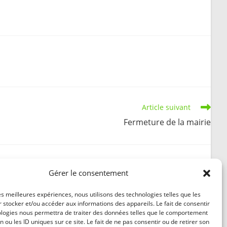
search
Article suivant
Fermeture de la mairie
Gérer le consentement
Sécheresse – Passage en alerte niveau 3
les meilleures expériences, nous utilisons des technologies telles que les
 stocker et/ou accéder aux informations des appareils. Le fait de consentir
« ALERTE RENFORCÉE »
ologies nous permettra de traiter des données telles que le comportement
18 août 2025
n ou les ID uniques sur ce site. Le fait de ne pas consentir ou de retirer son