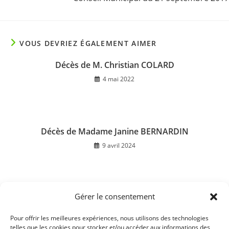
VOUS DEVRIEZ ÉGALEMENT AIMER
Décès de M. Christian COLARD
4 mai 2022
Décès de Madame Janine BERNARDIN
9 avril 2024
Gérer le consentement
Collecte de tri de lundi
16 mai 2017
Pour offrir les meilleures expériences, nous utilisons des technologies
telles que les cookies pour stocker et/ou accéder aux informations des