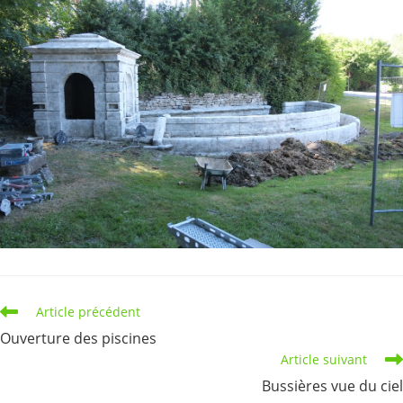
Read
Article précédent
more
Ouverture des piscines
articles
Article suivant
Bussières vue du ciel