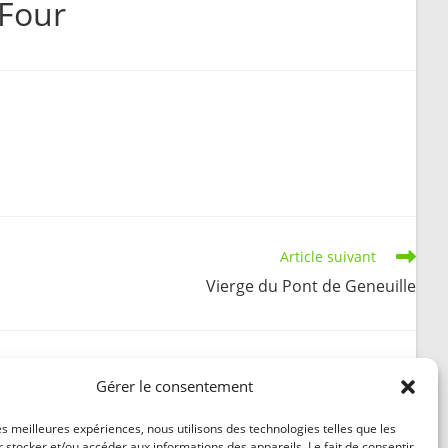
 Four
search
Article suivant
Vierge du Pont de Geneuille
Gérer le consentement
Déviation Route de Voray
les meilleures expériences, nous utilisons des technologies telles que les
 stocker et/ou accéder aux informations des appareils. Le fait de consentir